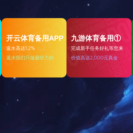
机械格栅除污机工作原理
时间：2023-08-25 11:19:35
浏览
污机
工作原理：
机驱动机构安装在机架上部的左侧或右侧，减速机输出轴
轮的作用是张紧耙链安装机架尾部，由安装齿耙的链条牵