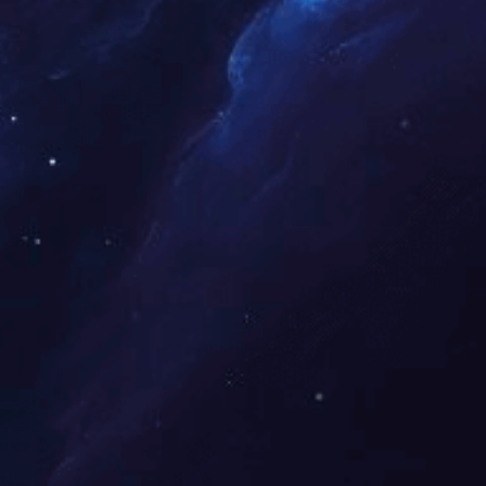
耙齿都插在栅条缝隙内，将拦截的污物耙送到机架上部限
车或其它输送设施上运走。同时另设的一对胶板刷对每排
/news_view_92_161.html