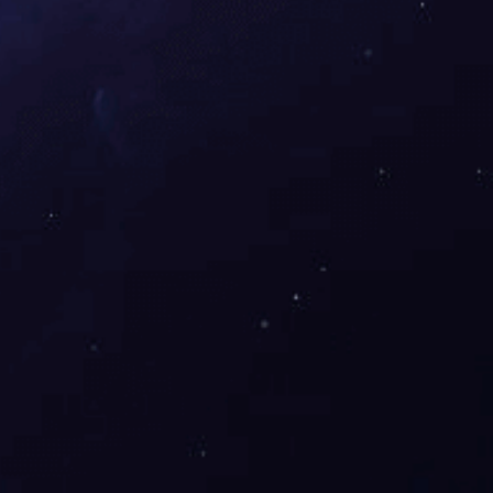
位置时，齿耙随链条换向而翻转，齿耙上的污物自动
经过这里的齿耙作清污工作，至此，完成一个清污的