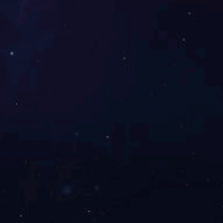
联系方式
联系人：徐经理
手机：13964675100
邮箱：441794626@qq.com
地址：山东省诸城市龙都街道工业园33号