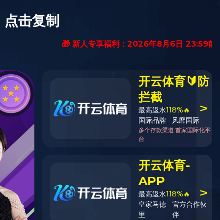
在线留言
九游（中国）
网站管理
|
|
139-6467-5100
国统一
询热线
户案例
在线留言
九游（中国）