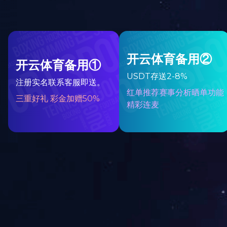
网站首页
/
新闻动态
/
公司动态
新闻动态
机械格栅除
行业新闻
电机、减速
转，从动链
公司动态